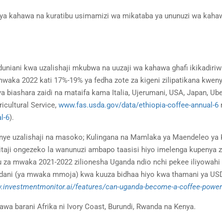
ya kahawa na kuratibu usimamizi wa mikataba ya ununuzi wa kaha
 duniani kwa uzalishaji mkubwa na uuzaji wa kahawa ghafi ikikadiri
mwaka 2022 kati 17%-19% ya fedha zote za kigeni zilipatikana kwen
 biashara zaidi na mataifa kama Italia, Ujerumani, USA, Japan, Ubel
ricultural Service,
www.fas.usda.gov/data/ethiopia-coffee-annual-6
l-6
).
wenye uzalishaji na masoko; Kulingana na Mamlaka ya Maendeleo ya
itaji ongezeko la wanunuzi ambapo taasisi hiyo imelenga kupenya z
 za mwaka 2021-2022 zilionesha Uganda ndio nchi pekee iliyowahi
dani (ya mwaka mmoja) kwa kuuza bidhaa hiyo kwa thamani ya US
w.investmentmonitor.ai/features/can-uganda-become-a-coffee-powe
awa barani Afrika ni Ivory Coast, Burundi, Rwanda na Kenya.