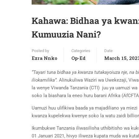
Kahawa: Bidhaa ya kwan
Kumuuzia Nani?
Posted by
Categories
Date
Ezra Nnko
Op-Ed
March 15, 202
“Tayari tuna bidhaa ya kwanza tutakayoiuza nje, na 
iliokamilika”.
Alinukuliwa Waziri wa Uwekezaji, Viwa
la wenye Viwanda Tanzania (CTI) juu ya uamuzi wa 
soko la biashara la eneo huru barani Afrika (AfCFT
Uamuzi huu ulifikiwa baada ya majadiliano ya miezi 
kwanza kupelekwa kwenye soko la watu zaidi billion
Ikumbukwe Tanzania iliwasilisha uthibitisho wa k
01 Januari 2021, hivyo iliweza kupata muda wa kutaf