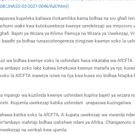
108/JHASS-03-2021-0046/full/html
)
inapaswa kupeleka kahawa iliokamilika kama bidhaa na sio ghafi ten
iri uchumi wake kwa kutokuwekeza kwenye uendelezaji wa mnyororo 
hafi. Bajeti ya Wizara ya Kilimo Pamoja na Wizara ya Uwekezaji, V
 baadhi ya bidhaa tunazozitengeneza ziingizwe kwenye soko la ush
aguzi wa bidhaa kwenye soko la ushindani hasa mkataba wa AfCFTA
a ambayo soko lake kubwa limekuwa kwenye mataifa ya nje, kuiw
ko la AfCFTA inaweza isiwe na tija kwa kuwa sio bidhaa hitajika
na mpango wa kuzilinda kwenye ushindani kupitia bajeti ya wizara n
ishi. Kiujumla uwekezaji katika ushindani unapaswa kuzingatiwa.
kahawa katika soko la AfCFTA, ili kupata uwekezaji wa viwanda ndan
in”
ambayo inahitaji bidhaa izalishwe ndani ya Afrika. Changamoto 
mwekezaji na serikali kwa ujumla.