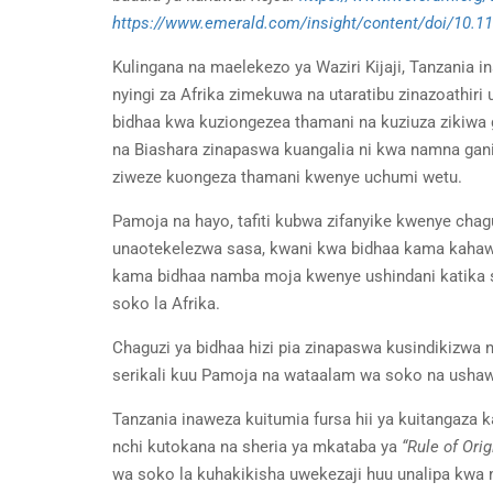
https://www.emerald.com/insight/content/doi/10.1
Kulingana na maelekezo ya Waziri Kijaji, Tanzania 
nyingi za Afrika zimekuwa na utaratibu zinazoath
bidhaa kwa kuziongezea thamani na kuziuza zikiwa g
na Biashara zinapaswa kuangalia ni kwa namna gani
ziweze kuongeza thamani kwenye uchumi wetu.
Pamoja na hayo, tafiti kubwa zifanyike kwenye ch
unaotekelezwa sasa, kwani kwa bidhaa kama kahaw
kama bidhaa namba moja kwenye ushindani katika so
soko la Afrika.
Chaguzi ya bidhaa hizi pia zinapaswa kusindikizwa 
serikali kuu Pamoja na wataalam wa soko na ushaw
Tanzania inaweza kuitumia fursa hii ya kuitangaza 
nchi kutokana na sheria ya mkataba ya
“Rule of Orig
wa soko la kuhakikisha uwekezaji huu unalipa kwa 