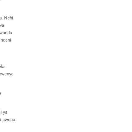
a. Nchi
wa
iwanda
indani
eka
 kwenye
a
i ya
ni uwepo