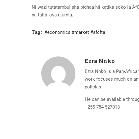
Ni wazi tutatambulisha bidhaa hii katika soko la Af
na taifa kwa ujumla.
Tag:
#economics #market #afcfta
Ezra Nnko
Ezra Nnko is a Pan-African
work focuses much on anal
policies.
He can be available throu
+255 784 527018