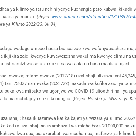
haa ya kilimo ya tatu nchini yenye kuchangia pato kubwa ikikadiri
2 baada ya mauzo.
(Rejea:
www.statista.com/statistics/1310392/val
a ya Kilimo 2022/23, Uk 84).
 wadogo wadogo ambao huuza bidhaa zao kwa wafanyabiashara moj
wa ikijikita zaidi kwenye kuwawezesha wakulima kwenye elimu na uz
ia usimamizi wa sera za soko na wataalamu hasa maafisa ugani.
adi mwaka; mfano mwaka (2017/18) uzalishaji ulikuwa tani 45,245,
21) tani 73,027 na mwaka (2021/22) inakadiriwa kufika zaidi ya tani 6
uibuka kwa mlipuko wa ugonjwa wa COVID-19 ulioathiri hali ya upa
 ila pia mahitaji ya soko kupungua. (Rejea:
Hotuba ya Wizara ya Ki
alishaji; hasa ikitazamwa katika bajeti ya Wizara ya Kilimo 2022
ika katika uzalishaji na usambazaji wa miche bora 20,000,000 na k
 kahawa kwa saa, pia ukarabati wa mashamba, mafunzo ya kilimo b