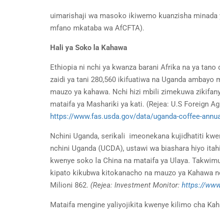
uimarishaji wa masoko ikiwemo kuanzisha minada 
mfano mkataba wa AfCFTA).
Hali ya Soko la Kahawa
Ethiopia ni nchi ya kwanza barani Afrika na ya tano
zaidi ya tani 280,560 ikifuatiwa na Uganda ambayo 
mauzo ya kahawa. Nchi hizi mbili zimekuwa zikifanya
mataifa ya Mashariki ya kati. (Rejea: U.S Foreign Ag
https://www.fas.usda.gov/data/uganda-coffee-annua
Nchini Uganda, serikali imeonekana kujidhatiti k
nchini Uganda (UCDA), ustawi wa biashara hiyo itah
kwenye soko la China na mataifa ya Ulaya. Takwimu
kipato kikubwa kitokanacho na mauzo ya Kahawa n
Milioni 862.
(Rejea: Investment Monitor:
https://ww
Mataifa mengine yaliyojikita kwenye kilimo cha Kah