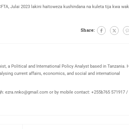
CFTA, Julai 2023 lakini haitoweza kushindana na kuleta tija kwa wa
Share:
ist, a Political and International Policy Analyst based in Tanzania. 
ysing current affairs, economics, and social and international
gh:
ezra.nnko@gmail.com
or by mobile contact: +255b765 571917 /