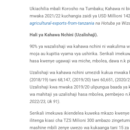
Ukiachilia mbali Korosho na Tumbaku; Kahawa ni bid
mwaka 2021/22 kuchangia zaidi ya USD Millioni 14
agricultural-exports-from-tanzania
na Hotuba ya Wizar
Hali ya Kahawa Nchini (Uzalishaji).
90% ya wazalishaji wa kahawa nchini ni wakulima
moja au kupitia vyama vya ushirika. Serikali imeku
hasa kwenye ugawaji wa miche, mbolea, dawa n.k p
Uzalishaji wa kahawa nchini umezidi kukua mwaka h
(2018/19) tani 68,147, (2019/20) tani 60,651, (2020/
Uzalishaji kwa mwaka 2019/20 ulipungua baada ya k
wa mahitaji ya uzalishaji hasa mbolea, pembejeo n.k
2022/23, Uk 91).
Serikali imekuwa ikiendelea kuweka mkazo kwenye uz
ilitenga kiasi cha TZS Milioni 300 ambazo zingetum
mashine mbili zenye uwezo wa kukaanga tani 15 za