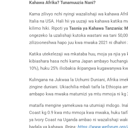
Kahawa Afrika? Tunamuuzia Nani?
Kama zilivyo nchi nyingi wazalishaji wa kahawa Afr
Italia na USA. Hali hii ya uuzaji wa kahawa katika 
kilimo hiki. Ripoti ya
Tasnia ya Kahawa Tanzania: 
ongezeko la uzalishaji kutoka wastani wa tani 50,0
zilizooneshwa hapo juu kwa mwaka 2021 ni dhahiri zi
Katika utekelezaji wa mkataba huu, moja ya njia y
kibiashara hasa nchi kama Japan ambayo huchangia 1
10%), huku 25% iliobakia ikipangwa kugawanywa kwen
Kulingana na Jukwaa la Uchumi Duniani, Afrika im
zingine duniani. Ukiachilia mbali taifa la Ethiop
ambapo kwa mwaka matumizi ya mtu mmoja ni kg 2
mataifa mengine yamekuwa na utumiaji mdogo. Inakad
Coast kg 0.9 kwa mtu mmoja kwa mwaka, huku taifa 
ya Ivory Coast na Uganda ambao ni wazalishaji w
badala ya kahawa.
Rejea:
https://www.weforum.org/