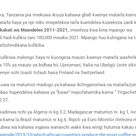
ika, Tanzania pia imekuwa ikiuza kahawa ghafi kwenye mataifa kam
mataifa haya ya nje ndio imepelekea taifa kuendelea kuwekeza zaidi
Mkakati wa Maendeleo 2011-2021,
imeeleza kwa kina mpango wa
00 hadi kufikia tani 100,000 mwaka 2021. Mpango huu kulingana na
lishindikana kufikika.
a kufikiwa malengo haya ni kuongeza mauzo kwenye mataifa washiri
5% ya mauzo ya bidhaa hii, Ujerumani, Italia na Ubelgiji (zote zik
ye nchi toauti tofauti hasa Finland na Switzerland.
ekuwa na matumizi madogo ya kahawa ikilinganishwa na mataifa/ju
ia ambao hupendelea kahawa ya “kwao” inayofahamika kama
“ Yirgachef
.27,
iriwa nchi ya Algeria ni kg 3.2, Madagascar matumizi ni kg 1, Iv
kama la Brazil matumizi ni kg 6
.
Ripoti ya Euro Monitor ilielezea 
akubwa wa kahawa ingawa wananchi wake kwa wingi hutumia kakao 
agenda/2015/10/which-african-countries-produce-the-most-coffee
n