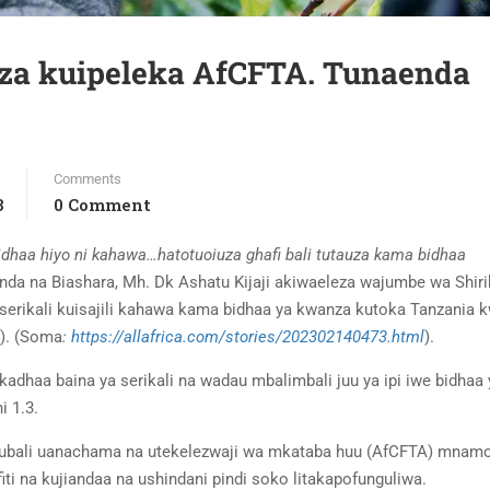
za kuipeleka AfCFTA. Tunaenda
Comments
3
0 Comment
bidhaa hiyo ni kahawa…hatotuoiuza ghafi bali tutauza kama bidhaa
nda na Biashara, Mh. Dk Ashatu Kijaji akiwaeleza wajumbe wa Shir
serikali kuisajili kahawa kama bidhaa ya kwanza kutoka Tanzania 
A). (Soma
:
https://allafrica.com/stories/202302140473.html
).
kadhaa baina ya serikali na wadau mbalimbali juu ya ipi iwe bidhaa 
i 1.3.
ukubali uanachama na utekelezwaji wa mkataba huu (AfCFTA) mnamo
iti na kujiandaa na ushindani pindi soko litakapofunguliwa.